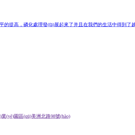
水平的提高，磷化處理發(fā)展起來了并且在我們的生活中得到了越來越廣泛的應
)業(yè)園區(qū)美洲北路98號(hào)