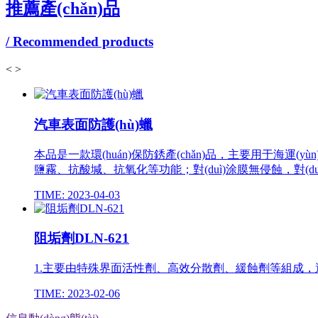
推薦產(chǎn)品
/ Recommended products
<
>
汽車表面防護(hù)蠟
本品是一款環(huán)保防銹產(chǎn)品，主要用于海運(
鹽霧、抗酸堿、抗氧化等功能；對(duì)涂膜無侵蝕，對(d
TIME: 2023-04-03
阻垢劑DLN-621
1.主要由特殊界面活性劑、高效分散劑、緩蝕劑等組成
TIME: 2023-02-06