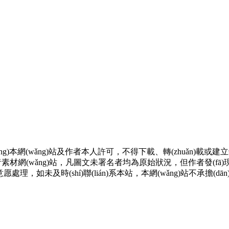
備案號(hào)：湘ICP備16015605號(hào)-1
īng)本網(wǎng)站及作者本人許可，不得下載、轉(zhuǎn)載或
(wǎng)站，凡圖文未署名者均為原始狀況，但作者發(fā)現(xiàn)
，如未及時(shí)聯(lián)系本站，本網(wǎng)站不承擔(dān)