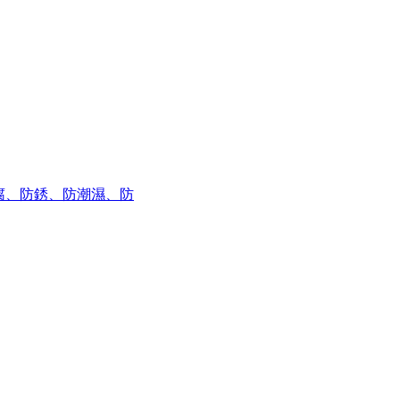
防銹、防潮濕、防