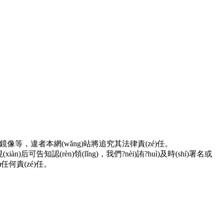
建立鏡像等，違者本網(wǎng)站將追究其法律責(zé)任。
后可告知認(rèn)領(lǐng)，我們?nèi)詴?huì)及時(shí)署名或
任何責(zé)任。