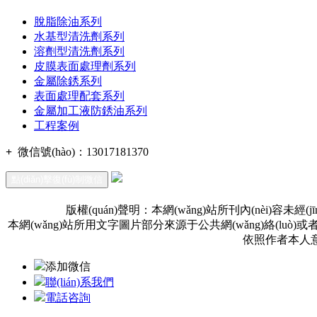
脫脂除油系列
水基型清洗劑系列
溶劑型清洗劑系列
皮膜表面處理劑系列
金屬除銹系列
表面處理配套系列
金屬加工液防銹油系列
工程案例
+
微信號(hào)：
13017181370
點(diǎn)擊復(fù)制微信
版權(quán)聲明：本網(wǎng)站所刊內(nèi)容未經(j
本網(wǎng)站所用文字圖片部分來源于公共網(wǎng)絡(luò)或者素材網
依照作者本人意愿處理
添加微信
聯(lián)系我們
電話咨詢