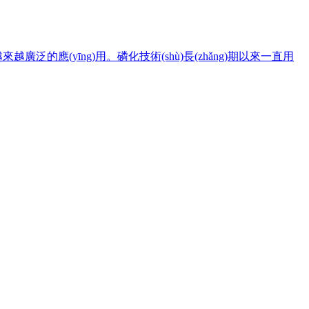
(yīng)用。磷化技術(shù)長(zhǎng)期以來一直用