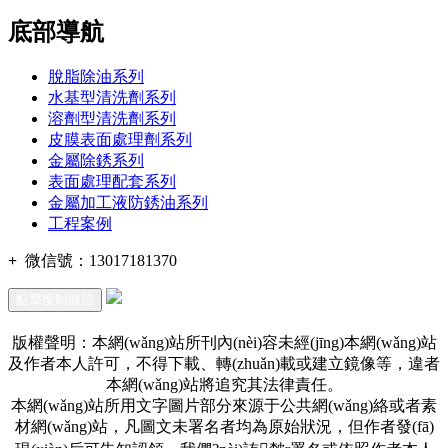
底部導航
脫脂除油系列
水基型清洗劑系列
溶劑型清洗劑系列
皮膜表面處理劑系列
金屬除銹系列
表面處理配套系列
金屬加工液防銹油系列
工程案例
+
微信號：
13017181370
點擊復制微信
備案號：湘ICP備16015605號-1
版權聲明：本網(wǎng)站所刊內(nèi)容未經(jīng)本網(wǎng)站
及作者本人許可，不得下載、轉(zhuǎn)載或建立鏡像等，違者
本網(wǎng)站將追究其法律責任。
本網(wǎng)站所用文字圖片部分來源于公共網(wǎng)絡或者素
材網(wǎng)站，凡圖文未署名者均為原始狀況，但作者發(fā)