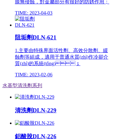
膜無侵蝕，對金屬部分有很好的防銹作用；
TIME: 2023-04-03
阻垢劑DLN-621
1.主要由特殊界面活性劑、高效分散劑、緩
蝕劑等組成，適用于普通水質(zhì)作冷卻介
質(zhì)的系統(tǒng)；
TIME: 2023-02-06
水基型清洗劑系列
清洗劑DLN-229
鋁酸脫DLN-226