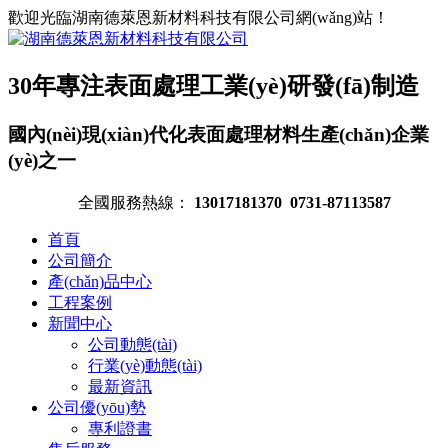
歡迎光臨湖南德萊恩新材料科技有限公司網(wǎng)站！
30年專注表面處理工業(yè)研發(fā)制造
國內(nèi)現(xiàn)代化表面處理材料生產(chǎn)企業
(yè)之一
全國服務熱線：
13017181370 0731-87113587
首頁
公司簡介
產(chǎn)品中心
工程案例
新聞中心
公司動態(tài)
行業(yè)動態(tài)
最新資訊
公司優(yōu)勢
專利證書