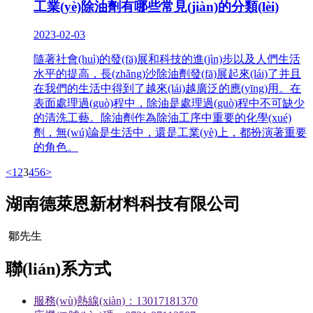
工業(yè)除油劑有哪些常見(jiàn)的分類(lèi)
2023-02-03
隨著社會(huì)的發(fā)展和科技的進(jìn)步以及人們生活
水平的提高，長(zhǎng)沙除油劑發(fā)展起來(lái)了并且
在我們的生活中得到了越來(lái)越廣泛的應(yīng)用。在
表面處理過(guò)程中，除油是處理過(guò)程中不可缺少
的清洗工藝。除油劑作為除油工序中重要的化學(xué)
劑，無(wú)論是生活中，還是工業(yè)上，都扮演著重要
的角色。
<
1
2
3
4
5
6
>
湖南德萊恩新材料科技有限公司
鄒先生
聯(lián)系方式
服務(wù)熱線(xiàn)：13017181370