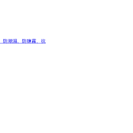
潮濕、防鹽霧、抗