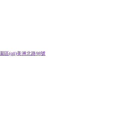
è)園區(qū)美洲北路98號