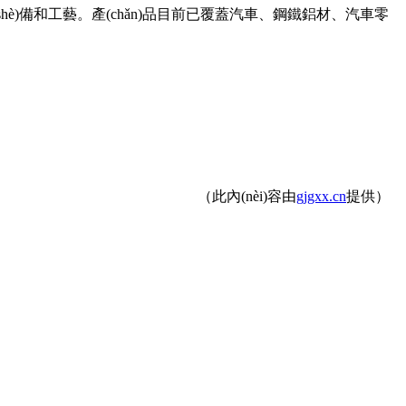
hè)備和工藝。產(chǎn)品目前已覆蓋汽車、鋼鐵鋁材、汽車零
（此內(nèi)容由
gjgxx.cn
提供）