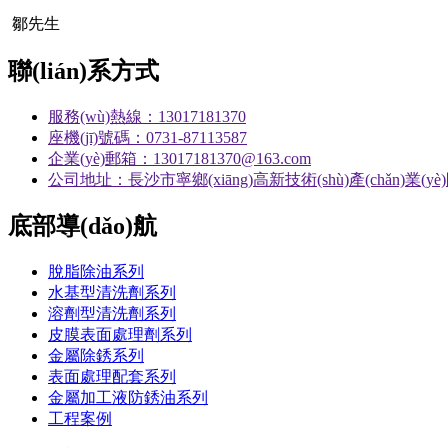
鄒先生
聯(lián)系方式
服務(wù)熱線：13017181370
座機(jī)號碼：0731-87113587
企業(yè)郵箱：13017181370@163.com
公司地址：長沙市寧鄉(xiāng)高新技術(shù)產(chǎn)業(y
底部導(dǎo)航
脫脂除油系列
水基型清洗劑系列
溶劑型清洗劑系列
皮膜表面處理劑系列
金屬除銹系列
表面處理配套系列
金屬加工液防銹油系列
工程案例