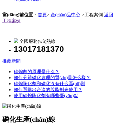
當(dāng)前位置
：
首頁
>
產(chǎn)品中心
>
工程案例
返回
工程案例
全國服務(wù)熱線
13017181370
推薦新聞
硅烷劑的原理是什么？
如何分辨磷化處理的質(zhì)量怎么樣？
硅烷陶化劑和磷化液有什么區(qū)別
如何選購出合適的脫脂劑來使用？
使用硅烷陶化劑有哪些優(yōu)點
磷化生產(chǎn)線